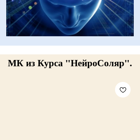
МК из Курса "НейроСоляр".