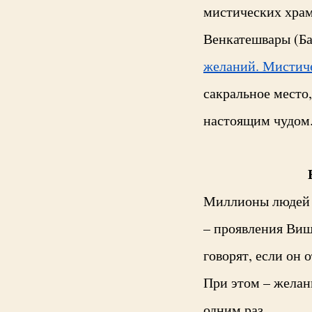
мистических хра
Венкатешвары (Ба
желаний. Мистич
сакральное место
настоящим чудом
Миллионы людей п
– проявления Виш
говорят, если он 
При этом – желан
одним раз.