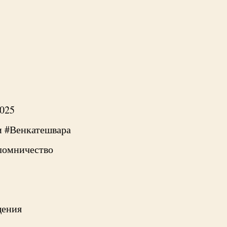
025
 #Венкатешвара
ломничество
щения