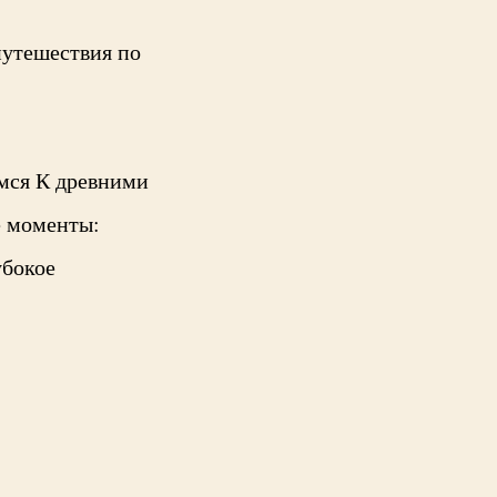
путешествия по
мся К древними
е моменты:
убокое