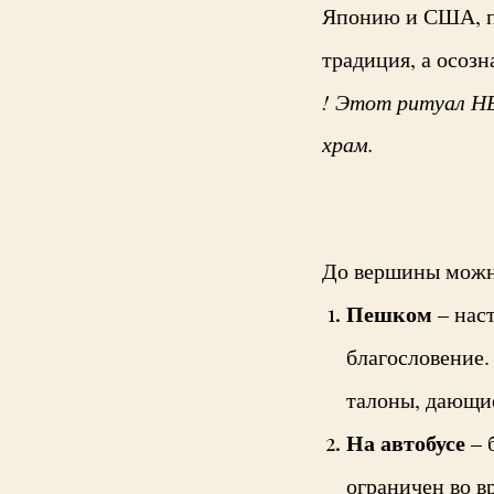
Японию и США, по
традиция, а осоз
! Этот ритуал НЕ
храм.
До вершины можно
Пешком
– наст
благословение.
талоны, дающие
На автобусе
– 
ограничен во в