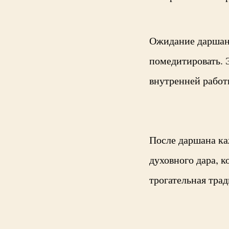
Ожидание даршана 
помедитировать. Э
внутренней работ
После даршана ка
духовного дара, 
трогательная трад