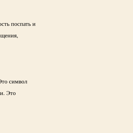
ость поспать и
бщения,
Это символ
и. Это