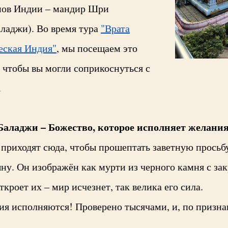
мов Индии – мандир Шри
ладжи). Во время тура
"Врата
еская Индия"
, мы посещаем это
, чтобы вы могли соприкоснуться с
.
Баладжи – Божество, которое исполняет желания
риходят сюда, чтобы прошептать заветную просьбу
ну. Он изображён как мурти из черного камня с за
откроет их – мир исчезнет, так велика его сила.
ия исполняются! Проверено тысячами, и, по призна