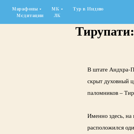
Марафоны
МК
Тур в Индию
Медитации
ЛК
Тирупати:
В штате Андхра-П
скрыт духовный ц
паломников – Тир
Именно здесь, на
расположился оди