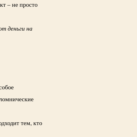
кт – не просто
ют деньги на
собое
аломнические
дходит тем, кто