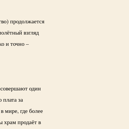
тво) продолжается
имолётный взгляд
ко и точно –
 совершают один
 плата за
в мире, где более
ы храм продаёт в