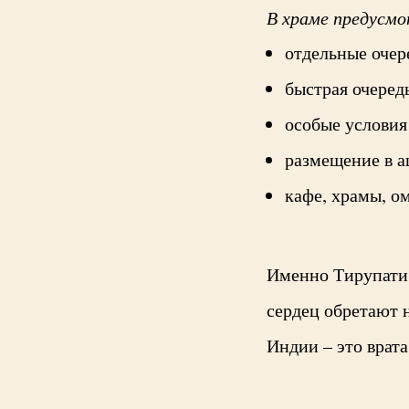
В храме предусм
отдельные очер
быстрая очередь
особые условия
размещение в а
кафе, храмы, о
Именно Тирупати 
сердец обретают 
Индии – это врата