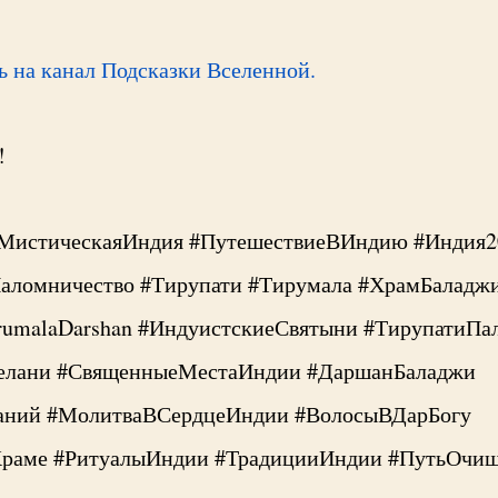
 на канал Подсказки Вселенной.
!
МистическаяИндия #ПутешествиеВИндию #Индия2
аломничество #Тирупати #Тирумала #ХрамБаладжи
irumalaDarshan #ИндуистскиеСвятыни #ТирупатиПа
елани #СвященныеМестаИндии #ДаршанБаладжи
аний #МолитваВСердцеИндии #ВолосыВДарБогу
Храме #РитуалыИндии #ТрадицииИндии #ПутьОчи