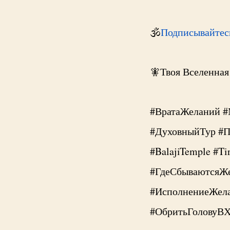
🕉
Подписывайтесь
🧚Твоя Вселенная
#ВратаЖеланий #
#ДуховныйТур #П
#BalajiTemple #T
#ГдеСбываютсяЖ
#ИсполнениеЖел
#ОбритьГоловуВ